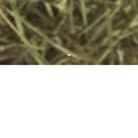
La Ferme des Places
Béatrice et Michel Billon ont un petit élevage de chèvres bio à
la frontière de la Sologne à St Laurent (18330). Sur les rives du
Barangeon, ils produisent des crottins de chavignol mais aussi
des yaourts et des crèmes bio qu'ils vendent à la ferme dans